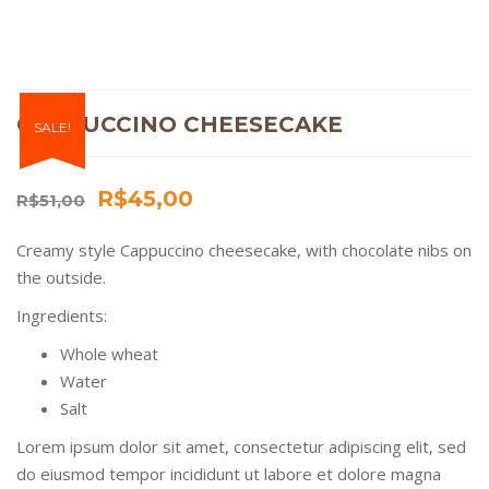
CAPPUCCINO CHEESECAKE
SALE!
R$
45,00
R$
51,00
Creamy style Cappuccino cheesecake, with chocolate nibs on
the outside.
Ingredients:
Whole wheat
Water
Salt
Lorem ipsum dolor sit amet, consectetur adipiscing elit, sed
do eiusmod tempor incididunt ut labore et dolore magna