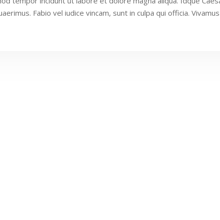
smod tempor incidunt ut labore et dolore magna aliqua. Idque Caes
imus. Fabio vel iudice vincam, sunt in culpa qui officia. Vivamus 