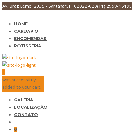
Av. Braz Leme, 2335 - Santana/SP, 02022-020
(11) 2959-1519
S
HOME
CARDÁPIO
ENCOMENDAS
ROTISSERIA
0
was successfully
added to your cart.
GALERIA
LOCALIZAÇÃO
CONTATO
0