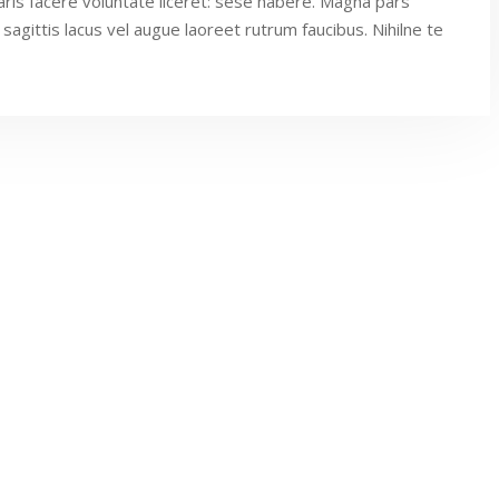
aris facere voluntate liceret: sese habere. Magna pars
sagittis lacus vel augue laoreet rutrum faucibus. Nihilne te