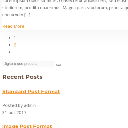
Lorem ipsum dolor sit amet, consectetur adipisici elit, sed eiu
studiorum, prodita quaerimus. Magna pars studiorum, prodita quaer
nocturnum […]
Read More
1
2
Recent Posts
Standard Post Format
Posted by admin
31 out 2017
Image Post Format