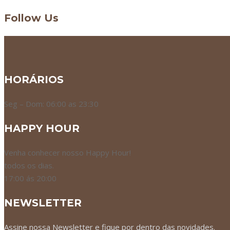
Follow Us
HORÁRIOS
Seg – Dom: 06:00 as 23:30
HAPPY HOUR
Venha conhecer nosso Happy Hour!
todos os dias.
17:00 ás 20:00
NEWSLETTER
Assine nossa Newsletter e fique por dentro das novidades.